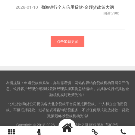
2026-01-10
渤海银行个人信用贷款-金领贷政策大纲
阅读(798)
点击加载更多
友情提醒：申请贷款有风险，办理需谨慎！网站内容结合贷款机构官网公开信
息、银行客户经理介绍和钱云路经理实操案例总结编辑，以具体银行或其他金
融机构实时政策为准！
北京贷款助贷公司提供各大
北京贷款
平台房屋抵押贷款、个人和企业信用贷
款、车辆抵押贷款、过桥垫资等咨询助贷服务，不以任何形式发放贷款！贷款
政策最终以贷款机构为准!
Copyright © 2012-2026 一站式北京贷款公司 版权所有
苏ICP备
2023010814号