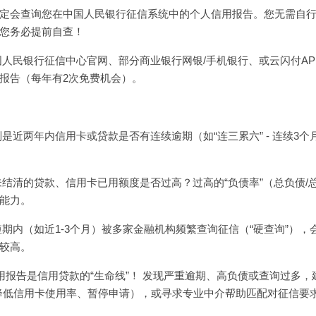
定会查询您在中国人民银行征信系统中的个人信用报告。您无需自
您务必提前自查！
国人民银行征信中心官网、部分商业银行网银/手机银行、或云闪付AP
报告（每年有2次免费机会）。
是近两年内信用卡或贷款是否有连续逾期（如“连三累六” - 连续3个
未结清的贷款、信用卡已用额度是否过高？过高的“负债率”（总负债/
能力。
短期内（如近1-3个月）被多家金融机构频繁查询征信（“硬查询”），
较高。
用报告是信用贷款的“生命线”！ 发现严重逾期、高负债或查询过多，
降低信用卡使用率、暂停申请），或寻求专业中介帮助匹配对征信要