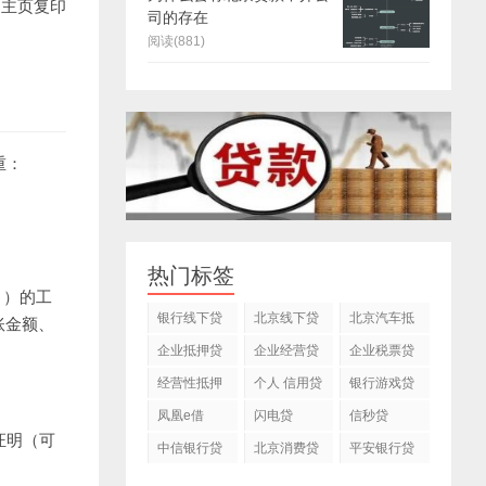
户主页复印
司的存在
阅读(881)
重：
热门标签
月）的工
银行线下贷
北京线下贷
北京汽车抵
账金额、
款
款
押贷款公司
企业抵押贷
企业经营贷
企业税票贷
款
款
经营性抵押
个人 信用贷
银行游戏贷
贷款
款
款
凤凰e借
闪电贷
信秒贷
证明（可
中信银行贷
北京消费贷
平安银行贷
款
款
款