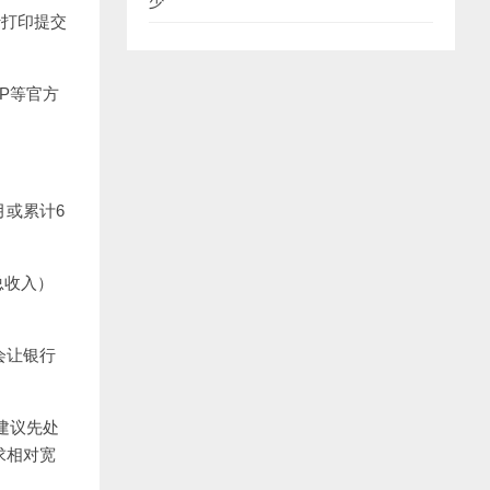
少
行打印提交
P等官方
月或累计6
总收入）
会让银行
建议先处
求相对宽