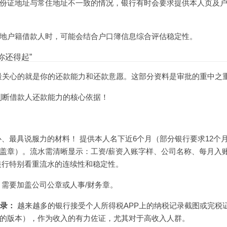
份证地址与常住地址不一致的情况，银行有时会要求提供本人页及
地户籍借款人时，可能会结合户口簿信息综合评估稳定性。
你还得起”
最关心的就是你的还款能力和还款意愿。这部分资料是审批的重中之
判断借款人还款能力的核心依据！
、最具说服力的材料！ 提供本人名下近6个月（部分银行要求12个
盖章）。流水需清晰显示：工资/薪资入账字样、公司名称、每月入
银行特别看重流水的连续性和稳定性。
需要加盖公司公章或人事/财务章。
记录：
越来越多的银行接受个人所得税APP上的纳税记录截图或完税
码的版本），作为收入的有力佐证，尤其对于高收入人群。