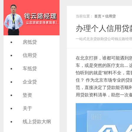
当前位置：
首页
>
信用贷
办理个人信用贷
一站式北京贷款助贷公司钱云路经理 发布
房抵贷
信用贷
在北京打拼，谁都可能遇到
车，或是突然的医疗支出...
车抵贷
怕听到的就是“材料不全，需
住？ 作为北京市场专业的
企业贷
范，直接决定了贷款能否顺
用贷款
资料清单，助您一次
垫资
关于
线上贷款大纲