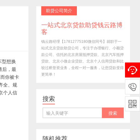
助贷公司简介
一站式北京贷款助贷钱云路博
客
钱云路经理【17812775180微信同号】就职于一
站式北京贷款助贷公司，专注于办理银行、小额贷
款公司、信托的北京房屋抵押贷款、北京汽车抵押
车型想换
贷款、北京小微企业贷款、北京个人信用贷款和比
较过桥垫资业务，全程一对一服务，让您贷款变得
请后，最
更简单！
批而你被卡
齐全、规

京个人信
搜索

随机推荐