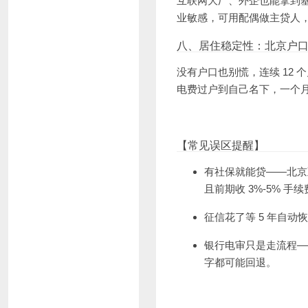
互联网大厂、外企也能拿到基
业敏感，可用配偶做主贷人
八、居住稳定性：北京户口或
没有户口也别慌，连续 12
电费过户到自己名下，一个
【常见误区提醒】
有社保就能贷——北京至少
且前期收 3%-5% 手
征信花了等 5 年自动
银行电审只是走流程—
字都可能回退。