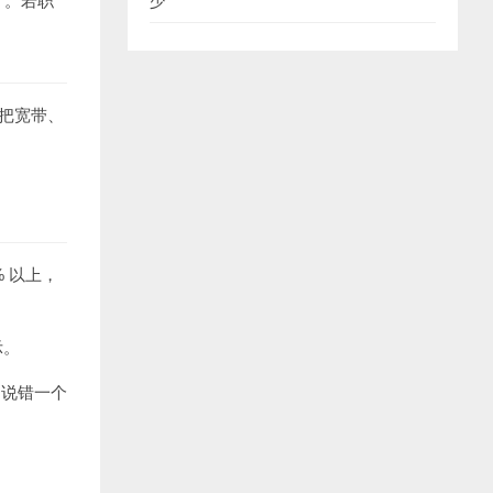
”。若职
少
可把宽带、
% 以上，
示。
，说错一个