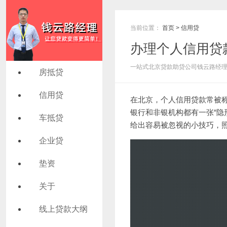
当前位置：
首页
>
信用贷
办理个人信用贷
一站式北京贷款助贷公司钱云路经理 发布
房抵贷
信用贷
在北京，个人
信用贷款
常被称
银行和非银机构都有一张“隐
车抵贷
给出容易被忽视的小技巧，
企业贷
垫资
关于
线上贷款大纲