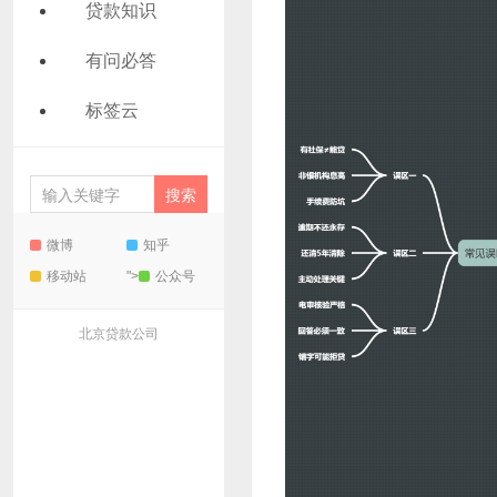
贷款知识
有问必答
标签云
微博
知乎
移动站
">
公众号
北京贷款公司