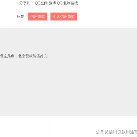
分享到：
QQ空间
微博
QQ
复制链接
标签：
信用贷款
个人信用贷款
懂这几点，北京贷款能省好几
公务员信用贷款用途