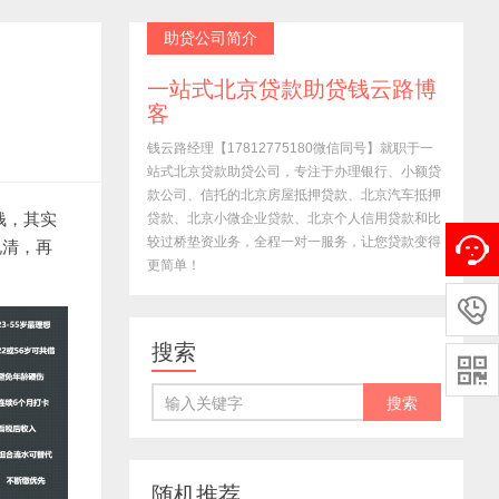
助贷公司简介
一站式北京贷款助贷钱云路博
客
钱云路经理【17812775180微信同号】就职于一
站式北京贷款助贷公司，专注于办理银行、小额贷
款公司、信托的北京房屋抵押贷款、北京汽车抵押
钱，其实
贷款、北京小微企业贷款、北京个人信用贷款和比
较过桥垫资业务，全程一对一服务，让您贷款变得
说清，再
更简单！

搜索

随机推荐