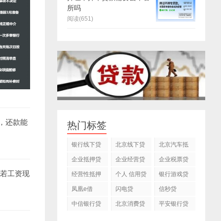
所吗
阅读(651)
休，还款能
热门标签
银行线下贷
北京线下贷
北京汽车抵
款
款
押贷款公司
企业抵押贷
企业经营贷
企业税票贷
款
款
万。若工资现
经营性抵押
个人 信用贷
银行游戏贷
贷款
款
款
凤凰e借
闪电贷
信秒贷
中信银行贷
北京消费贷
平安银行贷
款
款
款