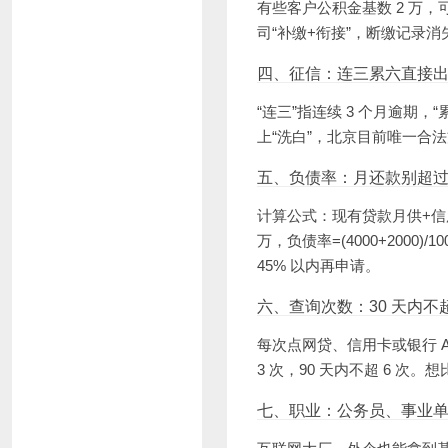
有些客户公积金基数 2 万
司“补缴+衔接”，断缴记录
四、征信：连三累六直接
“连三”指连续 3 个月逾期，
上“洗白”，北京目前唯一合法
五、负债率：月还款别超过收
计算公式：现有贷款月供+信用卡
万，负债率=(4000+200
45% 以内再申请。
六、查询次数：30 天内不超
每次点网贷、信用卡或银行 A
3 次，90 天内不超 6 次
七、职业：公务员、事业