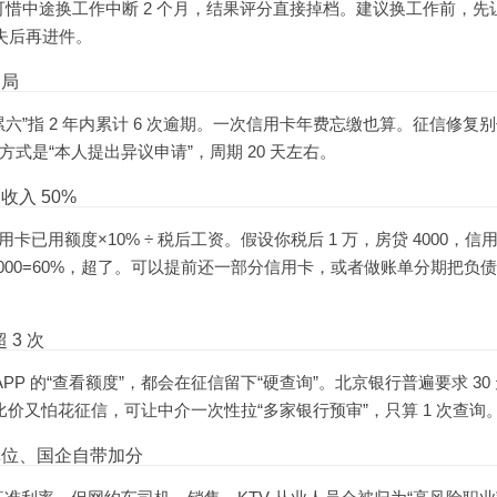
，可惜中途换工作中断 2 个月，结果评分直接掉档。建议换工作前，先
消失后再进件。
出局
“累六”指 2 年内累计 6 次逾期。一次信用卡年费忘缴也算。征信修复
方式是“本人提出异议申请”，周期 20 天左右。
入 50%
已用额度×10% ÷ 税后工资。假设你税后 1 万，房贷 4000，信用
0)/10000=60%，超了。可以提前还一部分信用卡，或者做账单分期把负
 3 次
PP 的“查看额度”，都会在征信留下“硬查询”。北京银行普遍要求 30
。想比价又怕花征信，可让中介一次性拉“多家银行预审”，只算 1 次查询
单位、国企自带加分