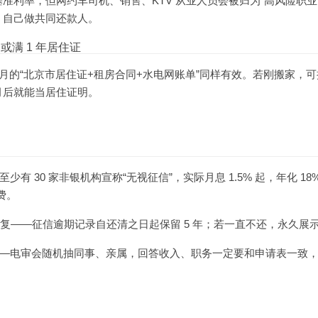
准利率，但网约车司机、销售、KTV 从业人员会被归为“高风险职业
，自己做共同还款人。
满 1 年居住证
 个月的“北京市居住证+租房合同+水电网账单”同样有效。若刚搬家，
月后就能当居住证明。
有 30 家非银机构宣称“无视征信”，实际月息 1.5% 起，年化 18
续费。
恢复——征信逾期记录自还清之日起保留 5 年；若一直不还，永久展
—电审会随机抽同事、亲属，回答收入、职务一定要和申请表一致