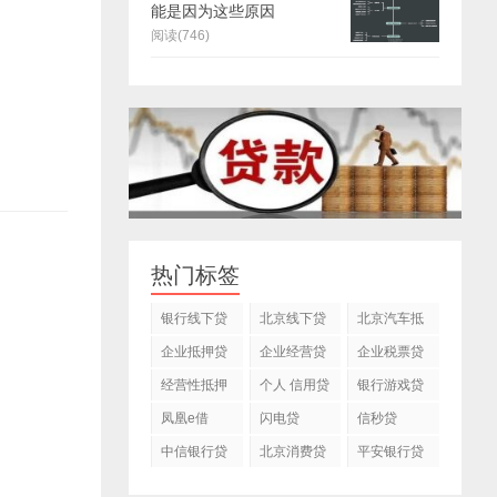
能是因为这些原因
阅读(746)
热门标签
银行线下贷
北京线下贷
北京汽车抵
款
款
押贷款公司
企业抵押贷
企业经营贷
企业税票贷
款
款
经营性抵押
个人 信用贷
银行游戏贷
贷款
款
款
凤凰e借
闪电贷
信秒贷
中信银行贷
北京消费贷
平安银行贷
款
款
款