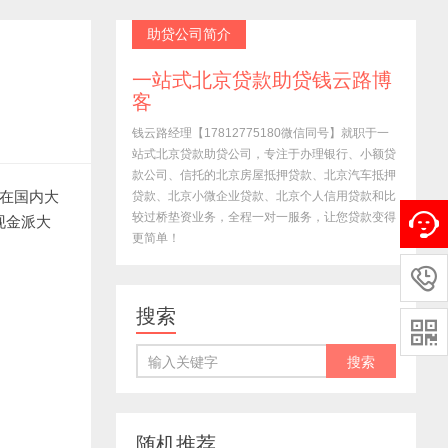
助贷公司简介
一站式北京贷款助贷钱云路博
客
钱云路经理【17812775180微信同号】就职于一
站式北京贷款助贷公司，专注于办理银行、小额贷
款公司、信托的北京房屋抵押贷款、北京汽车抵押
行在国内大
贷款、北京小微企业贷款、北京个人信用贷款和比
较过桥垫资业务，全程一对一服务，让您贷款变得
现金派大
更简单！

搜索

随机推荐