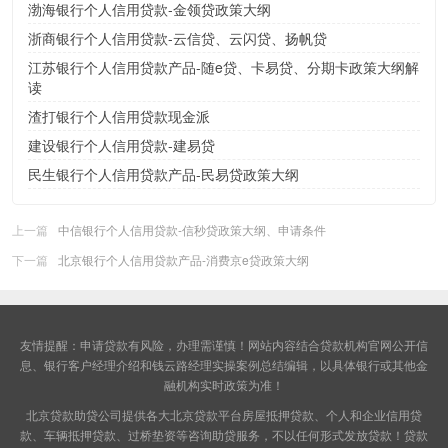
渤海银行个人信用贷款-金领贷政策大纲
浙商银行个人信用贷款-云信贷、云闪贷、扬帆贷
江苏银行个人信用贷款产品-随e贷、卡易贷、分期卡政策大纲解
读
渣打银行个人信用贷款现金派
建设银行个人信用贷款-建易贷
民生银行个人信用贷款产品-民易贷政策大纲
上一篇
中信银行个人信用贷款-信秒贷政策大纲、申请条件
下一篇
北京银行个人信用贷款产品-消费京e贷政策大纲
友情提醒：申请贷款有风险，办理需谨慎！网站内容结合贷款机构官网公开信
息、银行客户经理介绍和钱云路经理实操案例总结编辑，以具体银行或其他金
融机构实时政策为准！
北京贷款助贷公司提供各大
北京贷款
平台房屋抵押贷款、个人和企业信用贷
款、车辆抵押贷款、过桥垫资等咨询助贷服务，不以任何形式发放贷款！贷款