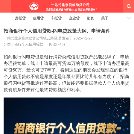
房抵贷
信用贷
车抵贷
企业贷
垫资
关于
线上贷款大纲
贷款知识
有问必答
标签云
招商银行个人信用贷款-闪电贷政策大纲、申请条件
一站式北京贷款助贷公司钱云路经理 发布于 2025-12-27
分类：
银行个人信用贷款
阅读(745)
一站式北京贷款助贷钱云路博客
招商银行闪电贷也是银行消费类纯
信用贷款
产品老品牌了，申请
办理很简单，线上申请最高可贷30万的额度，线下申请办理最高
可贷50万。最长可贷7年了。看到这里的朋友会发现现在的银行
个人
信用贷款
不管是额度还是年限都要比前几年有力度了，招商
银行闪电贷审批通过率很高，但最终还要根据借款人
个人信用贷
款
资质条件来评估最终贷款额度和利率。