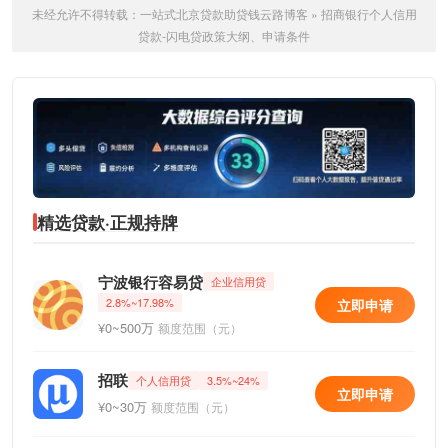
未经允许不得转载：
一站式北京贷款助贷钱云路博客
»
招商银行个人信用
贷款-闪电贷政策大纲、申请条件
精选贷款·正规持牌
宁波银行容易贷
企业信用贷
2.8%~17.98%
立即申请
¥0~500万
额度范围（元）
招联
个人信用贷
3.5%~24%
立即申请
¥0~30万
额度范围（元）