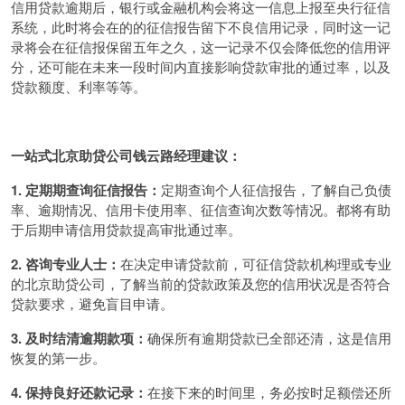
信用贷款逾期后，银行或金融机构会将这一信息上报至央行征信
系统，此时将会在的的征信报告留下不良信用记录，同时这一记
录将会在征信报保留五年之久，这一记录不仅会降低您的信用评
分，还可能在未来一段时间内直接影响贷款审批的通过率，以及
贷款额度、利率等等。
一站式
北京助贷公司
钱云路经理建议：
1. 定期期查询征信报告：
定期查询个人征信报告，了解自己负债
率、逾期情况、信用卡使用率、征信查询次数等情况。都将有助
于后期申请信用贷款提高审批通过率。
2. 咨询专业人士：
在决定申请贷款前，可征信贷款机构理或专业
的北京助贷公司，了解当前的贷款政策及您的信用状况是否符合
贷款要求，避免盲目申请。
3. 及时结清逾期款项：
确保所有逾期贷款已全部还清，这是信用
恢复的第一步。
4. 保持良好还款记录：
在接下来的时间里，务必按时足额偿还所