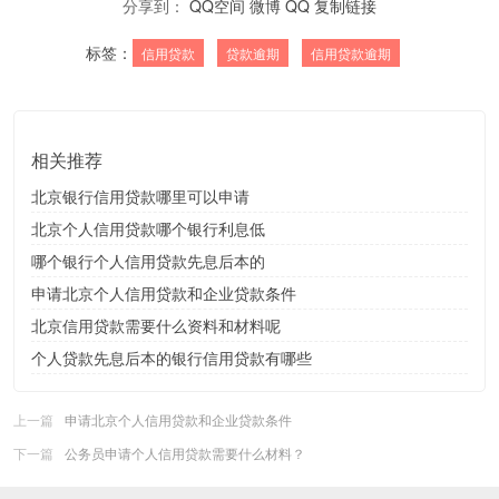
分享到：
QQ空间
微博
QQ
复制链接
标签：
信用贷款
贷款逾期
信用贷款逾期
相关推荐
北京银行信用贷款哪里可以申请
北京个人信用贷款哪个银行利息低
哪个银行个人信用贷款先息后本的
申请北京个人信用贷款和企业贷款条件
北京信用贷款需要什么资料和材料呢
个人贷款先息后本的银行信用贷款有哪些
上一篇
申请北京个人信用贷款和企业贷款条件
下一篇
公务员申请个人信用贷款需要什么材料？