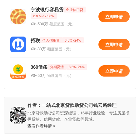
宁波银行容易贷
企业信用贷
2.8%~17.98%
立即申请
¥0~500万
额度范围（元）
招联
个人信用贷
3.5%~24%
立即申请
¥0~30万
额度范围（元）
360借条
分期灵活
3.6%-24%
立即申请
¥0~50万
额度范围（元）
作者：一站式北京贷款助贷公司钱云路经理
北京贷款助贷公司资深经理，16年行业经验，专注房屋抵
押贷款、信用贷款、企业贷款等领域。
查看作者详情 »