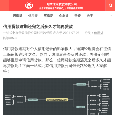
房抵贷
信用贷
车抵贷
企业贷
垫资
关于
线上贷款大纲
贷款知识
有问必答
标签云
信用贷款逾期还完之后多久才能再贷款
一站式北京贷款助贷公司钱云路经理 发布于 2024-07-28
分类：
信用贷
阅读(853)
一站式北京贷款助贷钱云路博客
信用贷款
逾期对个人信用记录的影响很大，逾期经理将会在征信
上保留长达5年之久。然而，逾期后是否及时还款，将决定何时
能够重新申请信用贷款。那么，信用贷款逾期还完之后多久才能
再贷款呢？下面一站式
北京信用贷款
公司钱云路经理为大家解
答！