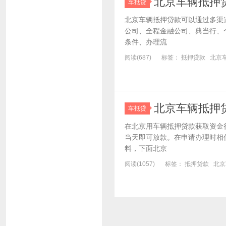
北京车辆抵押
车抵贷
北京车辆抵押贷款可以通过多渠
公司、全程金融公司、典当行、
条件、办理流
阅读(687)
标签：
抵押贷款
北京
北京车辆抵押
车抵贷
在北京用车辆抵押贷款获取资金
当天即可放款。在申请办理时相
料，下面北京
阅读(1057)
标签：
抵押贷款
北京