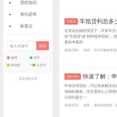
贷款知识
有问必答
车抵贷利息多
车抵贷
标签云
在资金短缺的情况下，许多车主
的“车抵贷”或“材料抵押贷款”
要的考量因
阅读(790)
标签：
北京车辆抵押贷
微博
知乎
移动站
">
公众号
快速了解：
贷款知识
北京贷款公司
申请办理贷款，可以有效解决自
借钱的尴尬，也无需担心人情债
心的问题之一
阅读(833)
标签：
房屋抵押贷款