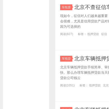
北京不查征信
车抵贷
现如今，征信对人们越来越重要
会很难，尤其是信用贷款产品对
因为可选择的
阅读(827)
标签：
抵押贷款
征信
北京车辆抵押
车抵贷
北京车辆抵押贷款手续简单、审
快。那么办理车辆抵押贷款当天
贷款公司钱云
阅读(1051)
标签：
抵押贷款
北京