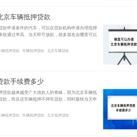
北京车辆抵押贷款
贷款申请条件的汽车，可以在贷款机构申请办理抵押
审批通过率高、当天即可放款，很多朋友会哪里可以
车辆抵押贷款
车辆抵押贷款
北京车辆贷款
贷款手续费多少
押贷款越来越受广大借款人的青睐，因为北京车辆抵
贷款，而且还车辆抵押不押车贷款，同时最快当天申
车辆抵押贷款
车辆抵押贷款
北京抵押贷款