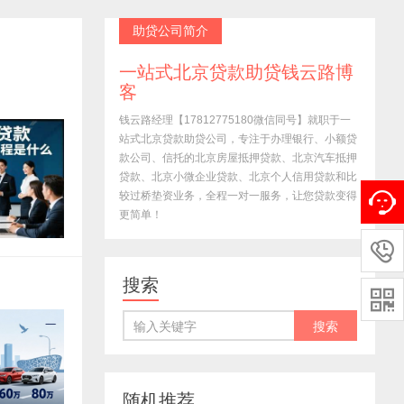
助贷公司简介
一站式北京贷款助贷钱云路博
客
钱云路经理【17812775180微信同号】就职于一
站式北京贷款助贷公司，专注于办理银行、小额贷
款公司、信托的北京房屋抵押贷款、北京汽车抵押
贷款、北京小微企业贷款、北京个人信用贷款和比
较过桥垫资业务，全程一对一服务，让您贷款变得
更简单！

搜索

随机推荐