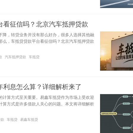
台看征信吗？北京汽车抵押贷款
下降，转贷业务并没有那么好办，很多人选择其他融
那么，车抵贷贷款平台看征信吗？北京汽车抵押贷款
款
汽车抵押贷款
车抵贷
年利息怎么算？详细解析来了
的计算方式至关重要。易鑫车抵贷作为市场上受欢迎
计算方式是许多借款人关心的问题。本文将详细解析
贷款
车抵贷
易鑫车抵贷