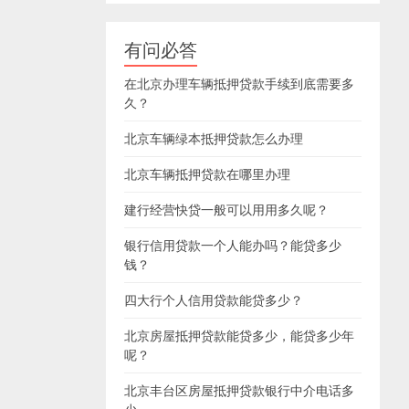
有问必答
在北京办理车辆抵押贷款手续到底需要多
久？
北京车辆绿本抵押贷款怎么办理
北京车辆抵押贷款在哪里办理
建行经营快贷一般可以用用多久呢？
银行信用贷款一个人能办吗？能贷多少
钱？
四大行个人信用贷款能贷多少？
北京房屋抵押贷款能贷多少，能贷多少年
呢？
北京丰台区房屋抵押贷款银行中介电话多