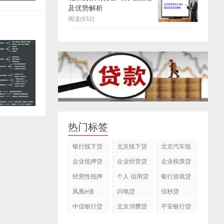
及优势解析
阅读(932)
热门标签
银行线下贷
北京线下贷
北京汽车抵
款
款
押贷款公司
企业抵押贷
企业经营贷
企业税票贷
款
款
经营性抵押
个人 信用贷
银行游戏贷
贷款
款
款
凤凰e借
闪电贷
信秒贷
中信银行贷
北京消费贷
平安银行贷
款
款
款