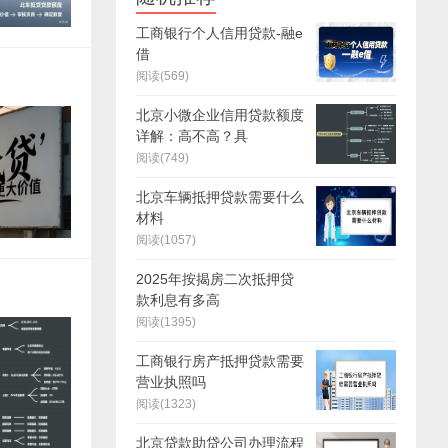
工商银行个人信用贷款-融e
借
阅读(569)
北京小微企业信用贷款额度
详解：高不高？具
阅读(749)
北京车辆抵押贷款需要什么
材料
阅读(1057)
2025年按揭房二次抵押贷
款利息有多高
阅读(1395)
工商银行房产抵押贷款需要
营业执照吗
阅读(1323)
北京贷款助贷公司办理流程