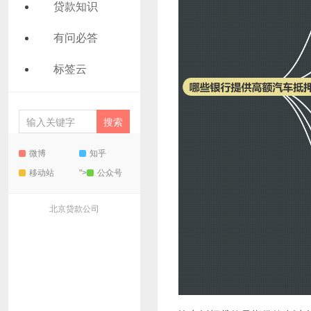
贷款知识
有问必答
标签云
微博
知乎
移动站
">
公众号
北京贷款公司