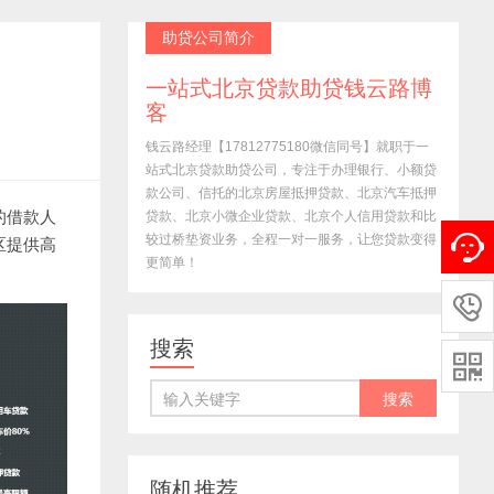
助贷公司简介
一站式北京贷款助贷钱云路博
客
钱云路经理【17812775180微信同号】就职于一
站式北京贷款助贷公司，专注于办理银行、小额贷
款公司、信托的北京房屋抵押贷款、北京汽车抵押
的借款人
贷款、北京小微企业贷款、北京个人信用贷款和比
较过桥垫资业务，全程一对一服务，让您贷款变得
区提供高
更简单！

搜索

随机推荐