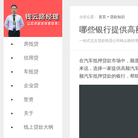
当前位置：
首页
>
贷款知识
哪些银行提供高
一站式北京贷款助贷公司钱云路经理 发布
房抵贷
信用贷
在
汽车抵押贷款
市场中，额
来说，选择一家提供高额汽
车抵贷
额汽车抵押贷款的银行，帮
企业贷
垫资
关于
线上贷款大纲