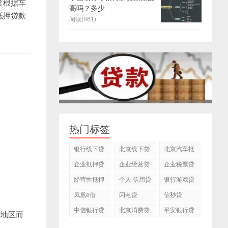
常根据车
高吗？多少
抵押贷款
阅读(861)
热门标签
银行线下贷
北京线下贷
北京汽车抵
。
款
款
押贷款公司
企业抵押贷
企业经营贷
企业税票贷
款
款
经营性抵押
个人 信用贷
银行游戏贷
贷款
款
款
凤凰e借
闪电贷
信秒贷
中信银行贷
北京消费贷
平安银行贷
因地区而
款
款
款