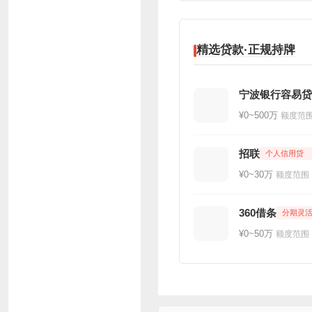
精选贷款·正规持牌
宁波银行容易贷
¥0~500万
额度范
招联
个人信用贷
¥0~30万
额度范围
360借条
分期灵
¥0~50万
额度范围