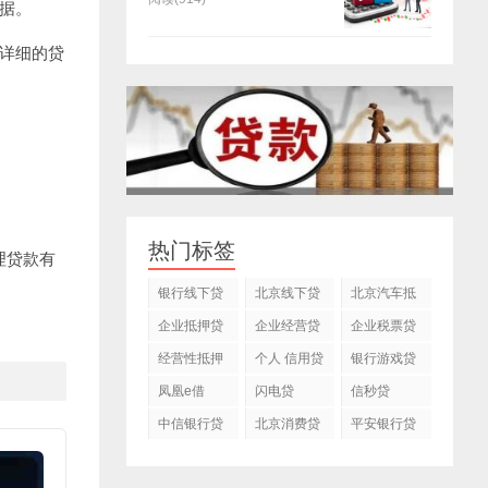
据。
详细的贷
热门标签
理贷款有
银行线下贷
北京线下贷
北京汽车抵
款
款
押贷款公司
企业抵押贷
企业经营贷
企业税票贷
款
款
经营性抵押
个人 信用贷
银行游戏贷
贷款
款
款
凤凰e借
闪电贷
信秒贷
中信银行贷
北京消费贷
平安银行贷
款
款
款