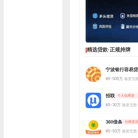
精选贷款·正规持牌
宁波银行容易贷
¥0~500万
额度范
招联
个人信用贷
¥0~30万
额度范围
360借条
分期灵
¥0~50万
额度范围