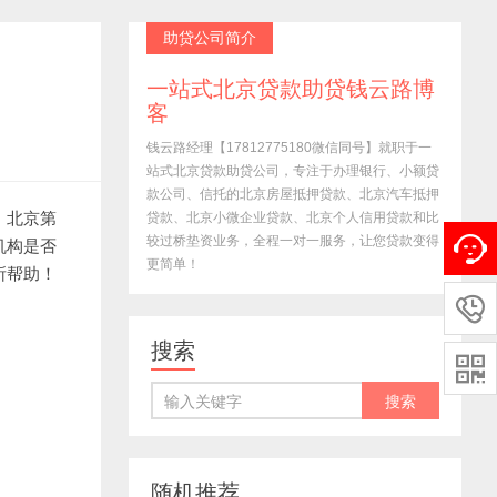
助贷公司简介
一站式北京贷款助贷钱云路博
客
钱云路经理【17812775180微信同号】就职于一
站式北京贷款助贷公司，专注于办理银行、小额贷
款公司、信托的北京房屋抵押贷款、北京汽车抵押
。北京第
贷款、北京小微企业贷款、北京个人信用贷款和比
较过桥垫资业务，全程一对一服务，让您贷款变得
机构是否
更简单！
所帮助！

搜索

随机推荐