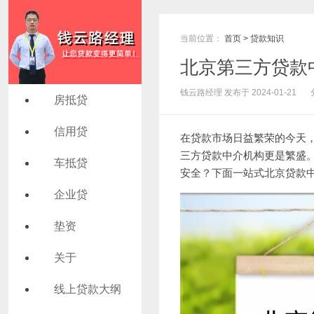
当前位置：
首页
>
贷款知识
北京第三方贷款
钱云路经理 发布于 2024-01-21
房抵贷
信用贷
在贷款市场日益繁荣的今天
三方贷款中介机构更是繁盛
车抵贷
安全？下面一站式
北京贷款
企业贷
垫资
关于
线上贷款大纲