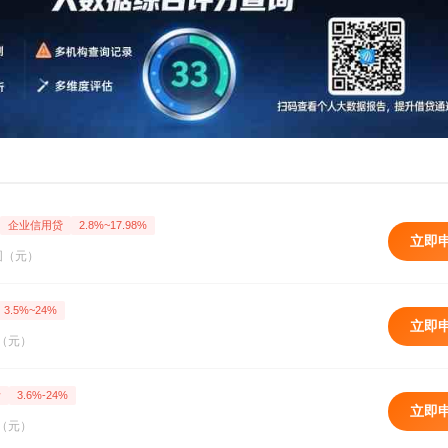
企业信用贷
2.8%~17.98%
立即
围（元）
3.5%~24%
立即
（元）
活
3.6%-24%
立即
（元）