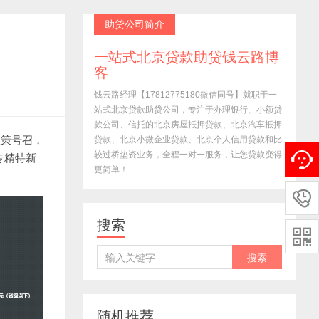
助贷公司简介
一站式北京贷款助贷钱云路博
客
钱云路经理【17812775180微信同号】就职于一
站式北京贷款助贷公司，专注于办理银行、小额贷
款公司、信托的北京房屋抵押贷款、北京汽车抵押
政策号召，
贷款、北京小微企业贷款、北京个人信用贷款和比
较过桥垫资业务，全程一对一服务，让您贷款变得
专精特新
更简单！

搜索

随机推荐