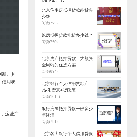
北京住宅房抵押贷款能贷多
少钱
阅读(793)
以房抵押贷款能贷多少钱？
阅读(750)
北京房产抵押贷款：大额资
金周转的优选方案
阅读(634)
创新。具
、信用状
北京银行个人信用贷款产
品-消费京e贷政策
阅读(1015)
银行房屋抵押贷款一般多少
等，这些产
年还清
阅读(791)
北京各大银行个人信用贷款