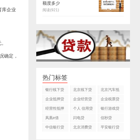
额度多少
育库企业
阅读(921)
元。
情况确定，
热门标签
银行线下贷
北京线下贷
北京汽车抵
款
款
押贷款公司
企业抵押贷
企业经营贷
企业税票贷
款
款
经营性抵押
个人 信用贷
银行游戏贷
贷款
款
款
凤凰e借
闪电贷
信秒贷
中信银行贷
北京消费贷
平安银行贷
款
款
款