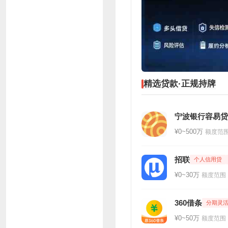
精选贷款·正规持牌
宁波银行容易贷
¥0~500万
额度范
招联
个人信用贷
¥0~30万
额度范围
360借条
分期灵
¥0~50万
额度范围