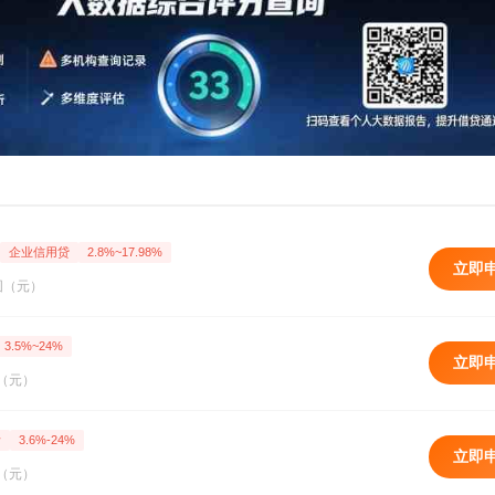
企业信用贷
2.8%~17.98%
立即
围（元）
3.5%~24%
立即
（元）
活
3.6%-24%
立即
（元）