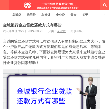
房抵贷
信用贷
车抵贷
企业贷
垫资
关于
线上贷款大纲
贷款知识
有问必答
标签云
金城银行企业贷款还款方式有哪些
钱云路经理 发布于 2024-03-26
分类：
企业贷
阅读(687)
一站式北京贷款助贷钱云路博客
合适的贷款还款方式可以帮助借款人有效控制还款压力大小，而
企业贷款
产品在还款方式方便我们常见的有先息后本、等额本
息、等额本金这几种，下面
钱云路经理
为大家带来金城银行企业
贷款还款方式有哪几种内容，希望对广大借款人朋友申请金城银
行企业贷款因素帮助！