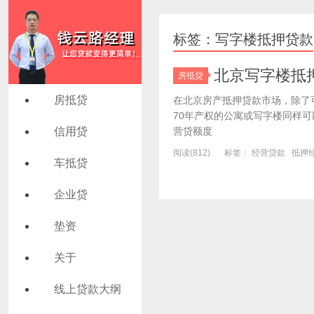
标签：写字楼抵押贷款
北京写字楼抵
房抵贷
房抵贷
在北京房产抵押贷款市场，除了可
70年产权的公寓或写字楼同样
信用贷
营贷额度
阅读(812)
标签：
经营贷款
抵押
车抵贷
企业贷
垫资
关于
线上贷款大纲