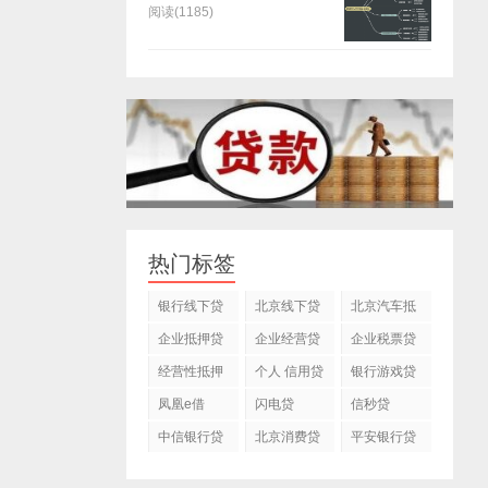
阅读(1185)
热门标签
银行线下贷
北京线下贷
北京汽车抵
款
款
押贷款公司
企业抵押贷
企业经营贷
企业税票贷
款
款
经营性抵押
个人 信用贷
银行游戏贷
贷款
款
款
凤凰e借
闪电贷
信秒贷
中信银行贷
北京消费贷
平安银行贷
款
款
款