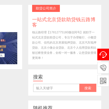
助贷公司简介
一站式北京贷款助贷钱云路博
客
钱云路经理【17812775180微信同号】就职于一
站式北京贷款助贷公司，专注于办理银行、小额贷
款公司、信托的北京房屋抵押贷款、北京汽车抵押
贷款、北京小微企业贷款、北京个人信用贷款和比
较过桥垫资业务，全程一对一服务，让您贷款变得
更简单！

搜索

随机推荐