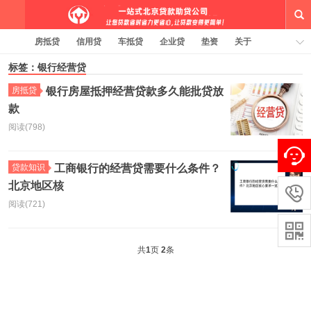
房抵贷
信用贷
车抵贷
企业贷
垫资
关于
标签：银行经营贷
线上贷款大纲
贷款知识
有问必答
标签云
房抵贷
银行房屋抵押经营贷款多久能批贷放
款
一站式北京贷款助贷钱云路博客
阅读(798)
贷款知识
工商银行的经营贷需要什么条件？
北京地区核

阅读(721)

共
1
页
2
条