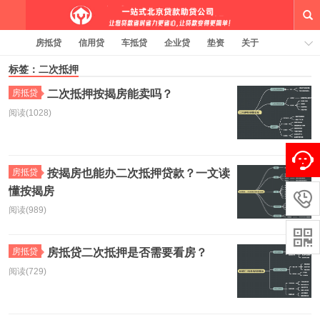
房抵贷
信用贷
车抵贷
企业贷
垫资
关于
标签：二次抵押
线上贷款大纲
贷款知识
有问必答
标签云
房抵贷
二次抵押按揭房能卖吗？
阅读(1028)
一站式北京贷款助贷钱云路博客
房抵贷
按揭房也能办二次抵押贷款？一文读
懂按揭房

阅读(989)

房抵贷
房抵贷二次抵押是否需要看房？
阅读(729)